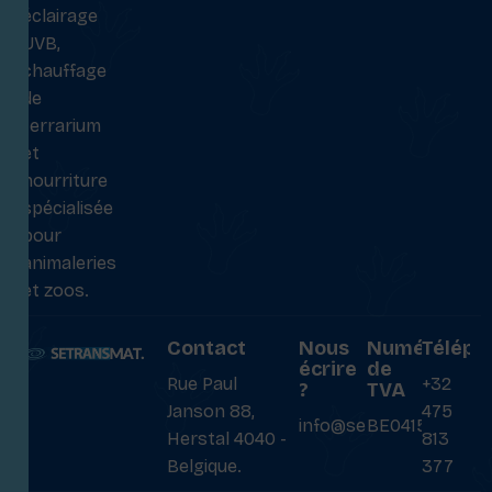
éclairage
UVB,
chauffage
de
terrarium
et
nourriture
spécialisée
pour
animaleries
et zoos.
Contact
Nous
Numéro
Téléph
écrire
de
Rue Paul
+32
?
TVA
Janson 88,
475
info@setransmat.com
BE0415027069
Herstal 4040 -
813
Belgique.
377