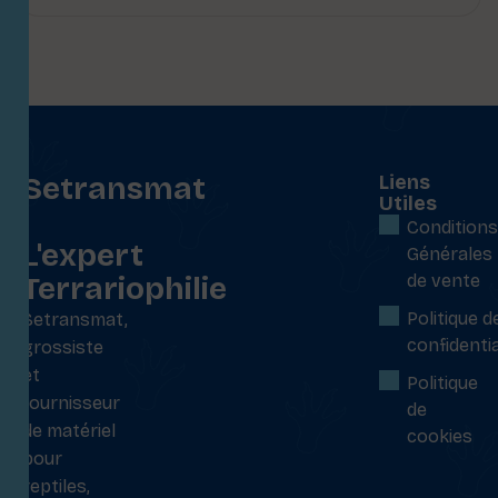
Setransmat
Liens
Utiles
:
Conditions
L'expert
Générales
Terrariophilie
de vente
Politique d
Setransmat,
confidentia
grossiste
et
Politique
fournisseur
de
de matériel
cookies
pour
reptiles,