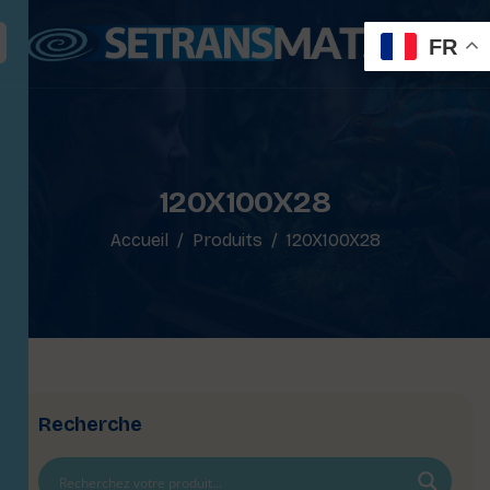
FR
120X100X28
Accueil
Produits
120X100X28
Recherche