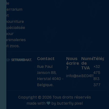
de
terrarium
et
nourriture
spécialisée
pour
animaleries
et zoos.
Contact
Nous
Numéro
Téléph
écrire
de
Rue Paul
+32
?
TVA
Janson 88,
475
info@setransmat.com
BE0415027069
Herstal 4040 -
813
Belgique.
377
Copyright © 2026 Tous droits réservés
made with
by
butterfly pixel