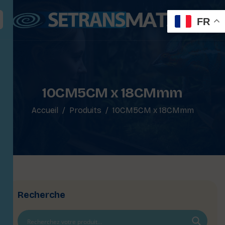
FR
10CM5CM x 18CMmm
Accueil
Produits
10CM5CM x 18CMmm
Recherche