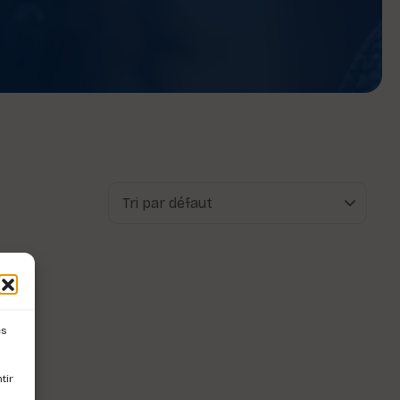
es
tir