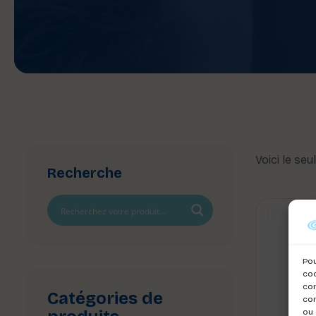
Voici le seu
Recherche
Pou
coo
con
Catégories de
com
ou 