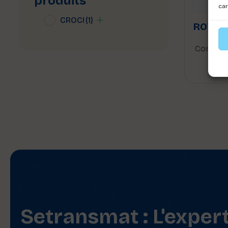
produits
car
CROCI
(1)
ROTOR
Connect
voi
Setransmat : L'exper