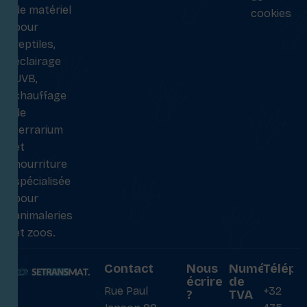
de matériel
cookies
pour
reptiles,
éclairage
UVB,
chauffage
de
terrarium
et
nourriture
spécialisée
pour
animaleries
et zoos.
Contact
Nous
Numéro
Téléph
écrire
de
Rue Paul
+32
?
TVA