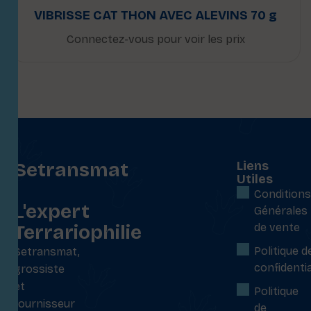
VIBRISSE CAT THON AVEC ALEVINS 70 g
Connectez-vous pour voir les prix
Setransmat
Liens
Utiles
:
Conditions
L'expert
Générales
Terrariophilie
de vente
Politique d
Setransmat,
confidentia
grossiste
et
Politique
fournisseur
de