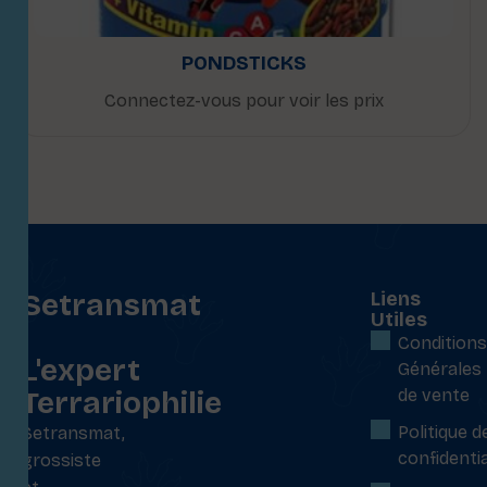
PONDSTICKS
Connectez-vous pour voir les prix
Setransmat
Liens
Utiles
:
Conditions
L'expert
Générales
Terrariophilie
de vente
Politique d
Setransmat,
confidentia
grossiste