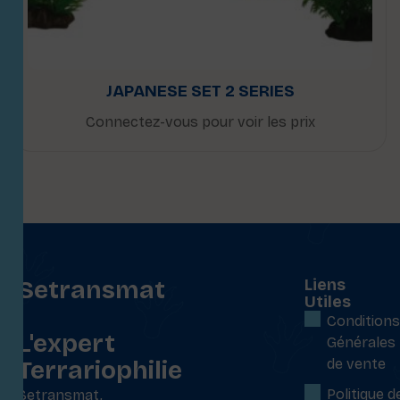
JAPANESE SET 2 SERIES
Connectez-vous pour voir les prix
Setransmat
Liens
Utiles
:
Conditions
L'expert
Générales
Terrariophilie
de vente
Politique d
Setransmat,