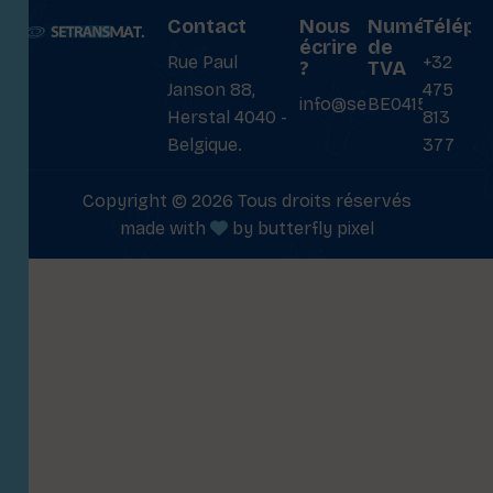
Contact
Nous
Numéro
Téléph
écrire
de
Rue Paul
+32
?
TVA
Janson 88,
475
info@setransmat.com
BE0415027069
Herstal 4040 -
813
Belgique.
377
Copyright © 2026 Tous droits réservés
made with
by
butterfly pixel