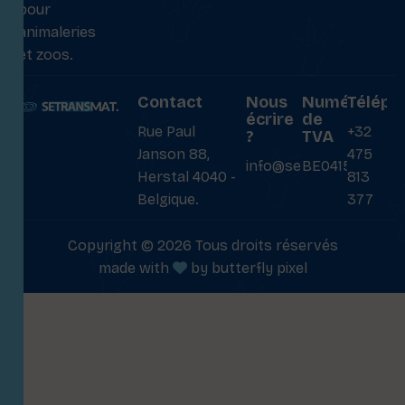
pour
animaleries
et zoos.
Contact
Nous
Numéro
Téléph
écrire
de
Rue Paul
+32
?
TVA
Janson 88,
475
info@setransmat.com
BE0415027069
Herstal 4040 -
813
Belgique.
377
Copyright © 2026 Tous droits réservés
made with
by
butterfly pixel