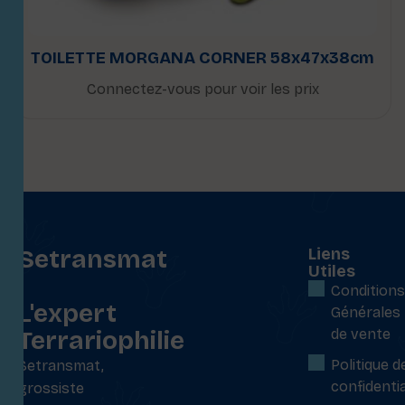
TOILETTE MORGANA CORNER 58x47x38cm
Connectez-vous pour voir les prix
Setransmat
Liens
Utiles
:
Conditions
L'expert
Générales
Terrariophilie
de vente
Politique d
Setransmat,
confidentia
grossiste