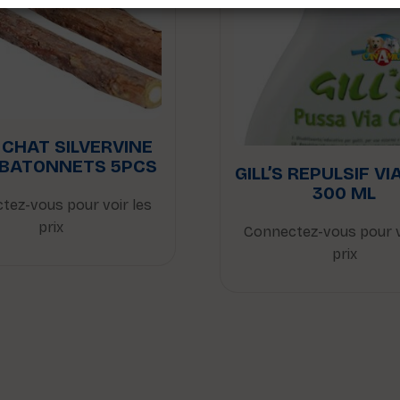
S CHAT SILVERVINE
 BATONNETS 5PCS
GILL’S REPULSIF VI
300 ML
tez-vous pour voir les
prix
Connectez-vous pour v
prix