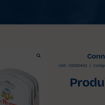
Conne
UGS :
C6020433
Catégo
Produi