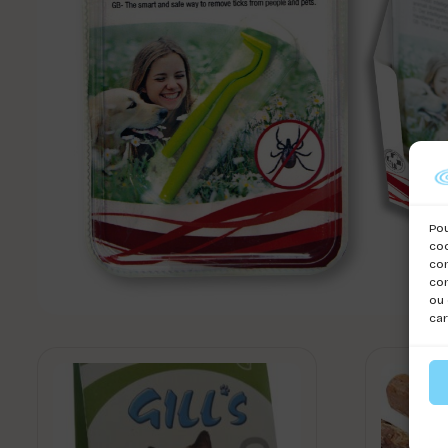
Pou
coo
con
com
ou 
car