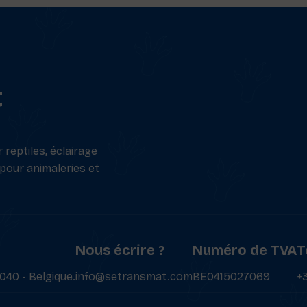
t
reptiles, éclairage
 pour animaleries et
Nous écrire ?
Numéro de TVA
T
040 - Belgique.
info@setransmat.com
BE0415027069
+