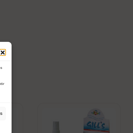
es
tir
es