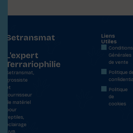
Setransmat
Liens
Utiles
:
Conditions
L'expert
Générales
Terrariophilie
de vente
Politique d
Setransmat,
confidentia
grossiste
et
Politique
fournisseur
de
de matériel
cookies
pour
reptiles,
éclairage
UVB,