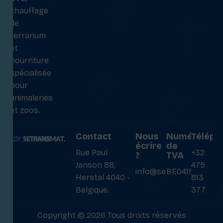
chauffage
de
terrarium
et
nourriture
spécialisée
pour
animaleries
et zoos.
Contact
Nous
Numéro
Téléph
écrire
de
Rue Paul
+32
?
TVA
Janson 88,
475
info@setransmat.com
BE0415027069
Herstal 4040 -
813
Belgique.
377
Copyright © 2026 Tous droits réservés