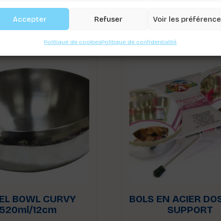
Produits Similaire
Accepter
Refuser
Voir les préférenc
Politique de cookies
Politique de confidentialité
EL BOWL CURVY
BOLS EN ACIER DO
520ml/12cm
SUPPORT