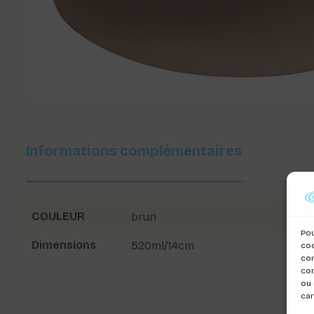
Informations complémentaires
COULEUR
brun
Pou
Dimensions
520ml/14cm
coo
con
com
ou 
car