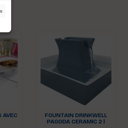
s
es
S AVEC
FOUNTAIN DRINKWELL
PAGODA CERAMIC 2 l