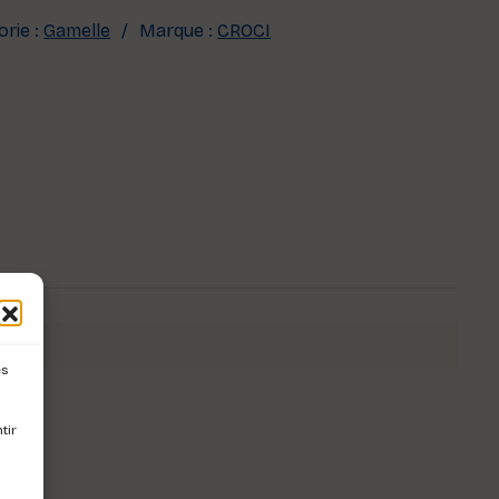
rie :
Gamelle
Marque :
CROCI
es
tir