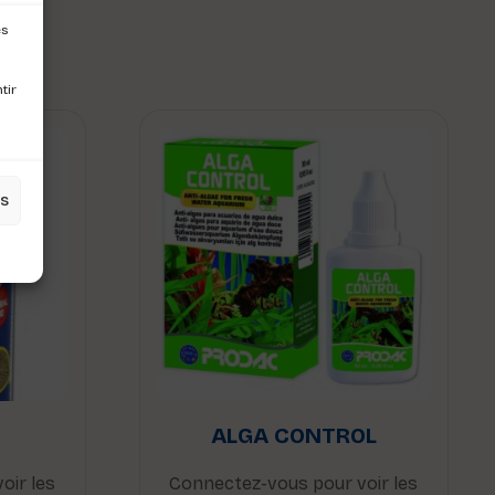
s
es
tir
es
ALGA CONTROL
oir les
Connectez-vous pour voir les