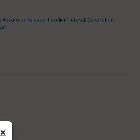
 :
Aquariophilie départ atelier Herstal
,
Décoration
,
DAC