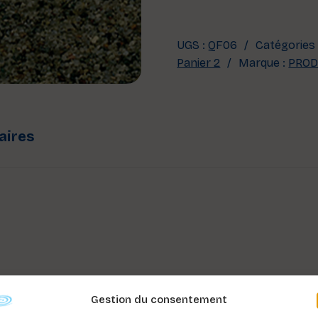
UGS :
QF06
Catégories
Panier 2
Marque :
PRO
aires
Gestion du consentement