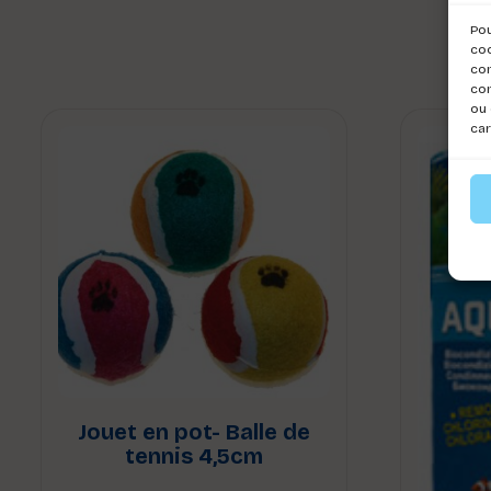
Pou
coo
con
com
ou 
car
Jouet en pot- Balle de
tennis 4,5cm