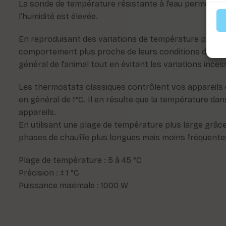
La sonde de température résistante à l’eau permet une 
l’humidité est élevée.
En reproduisant des variations de température plus nat
comportement plus proche de leurs conditions de vie n
général de l’animal tout en évitant les variations inc
Les thermostats classiques contrôlent vos appareils d
en général de 1°C. Il en résulte que la température da
appareils.
En utilisant une plage de température plus large grâc
phases de chauffe plus longues mais moins fréquente
Plage de température : 5 à 45 °C
Précision : ± 1 °C
Puissance maximale : 1000 W