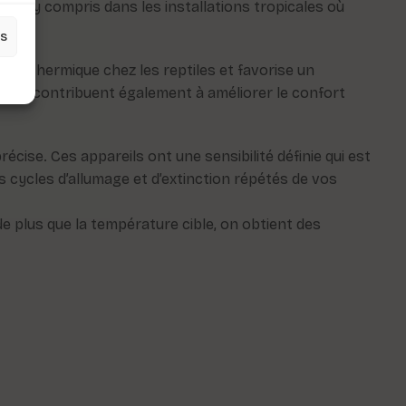
ium, y compris dans les installations tropicales où
es
ress thermique chez les reptiles et favorise un
uents contribuent également à améliorer le confort
ise. Ces appareils ont une sensibilité définie qui est
s cycles d’allumage et d’extinction répétés de vos
e plus que la température cible, on obtient des