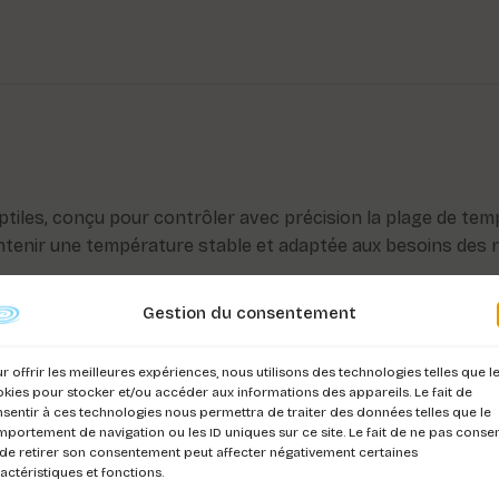
tiles, conçu pour contrôler avec précision la plage de temp
aintenir une température stable et adaptée aux besoins des 
Gestion du consentement
re claire des paramètres. Le réglage s’effectue simplement 
rmostat peut piloter différents équipements tels que tapis
r offrir les meilleures expériences, nous utilisons des technologies telles que l
ssance maximale supportée.
kies pour stocker et/ou accéder aux informations des appareils. Le fait de
sentir à ces technologies nous permettra de traiter des données telles que le
mmés en cas de coupure de courant, ce qui permet de conse
portement de navigation ou les ID uniques sur ce site. Le fait de ne pas consen
de retirer son consentement peut affecter négativement certaines
anomalie de fonctionnement afin d’attirer rapidement l’atten
actéristiques et fonctions.