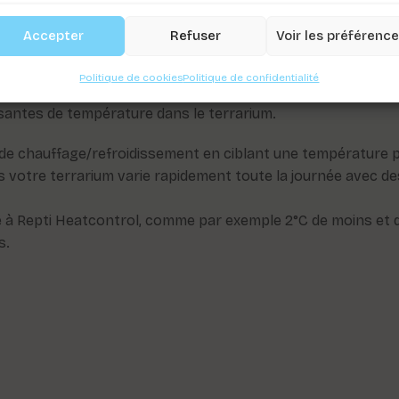
utilisation fiable dans différents environnements de terrar
Accepter
Refuser
Voir les préférenc
urelles et moins brutales, le Repti Heatcontrol limite le st
Politique de cookies
Politique de confidentialité
aturelles. Les cycles de chauffe plus longs et moins fréq
essantes de température dans le terrarium.
e chauffage/refroidissement en ciblant une température préc
ns votre terrarium varie rapidement toute la journée avec de
e à Repti Heatcontrol, comme par exemple 2°C de moins et d
s.