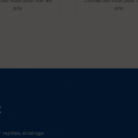
tez-vous pour voir les
Connectez-vous pour v
prix
prix
t
reptiles, éclairage