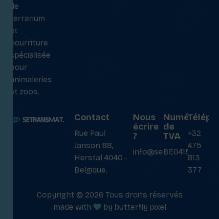
de
terrarium
et
nourriture
spécialisée
pour
animaleries
et zoos.
Contact
Nous
Numéro
Téléph
écrire
de
Rue Paul
+32
?
TVA
Janson 88,
475
info@setransmat.com
BE0415027069
Herstal 4040 -
813
Belgique.
377
Copyright © 2026 Tous droits réservés
made with
by
butterfly pixel