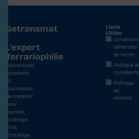
Setransmat
Liens
Utiles
:
Conditions
L'expert
Générales
Terrariophilie
de vente
Politique d
Setransmat,
confidentia
grossiste
et
Politique
fournisseur
de
de matériel
cookies
pour
reptiles,
éclairage
UVB,
chauffage