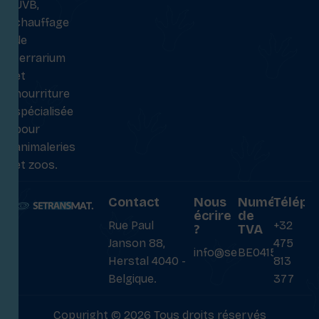
UVB,
chauffage
de
terrarium
et
nourriture
spécialisée
pour
animaleries
et zoos.
Contact
Nous
Numéro
Téléph
écrire
de
Rue Paul
+32
?
TVA
Janson 88,
475
info@setransmat.com
BE0415027069
Herstal 4040 -
813
Belgique.
377
Copyright © 2026 Tous droits réservés