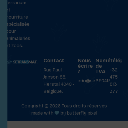
terrarium
et
nourriture
spécialisée
pour
animaleries
et zoos.
Contact
Nous
Numéro
Téléph
écrire
de
Rue Paul
+32
?
TVA
Janson 88,
475
info@setransmat.com
BE0415027069
Herstal 4040 -
813
Belgique.
377
Copyright © 2026 Tous droits réservés
made with
by
butterfly pixel