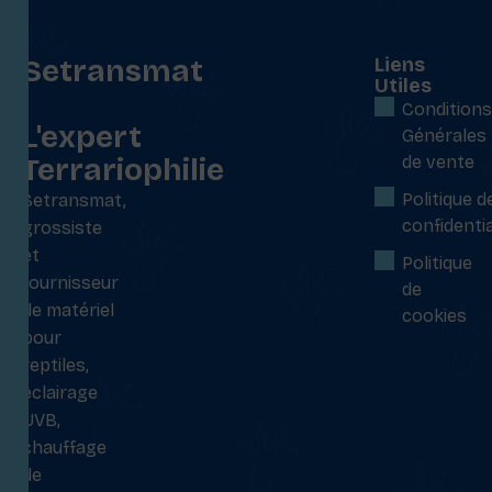
Setransmat
Liens
Utiles
:
Conditions
L'expert
Générales
Terrariophilie
de vente
Politique d
Setransmat,
confidentia
grossiste
et
Politique
fournisseur
de
de matériel
cookies
pour
reptiles,
éclairage
UVB,
chauffage
de