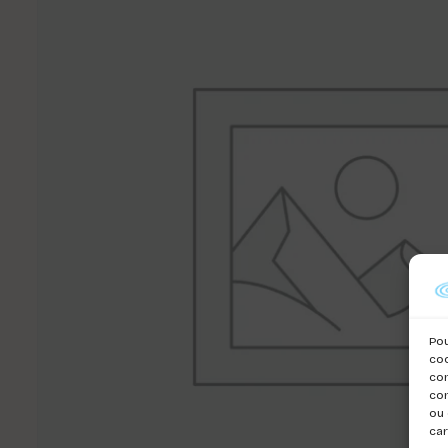
Pou
coo
con
com
ou 
car