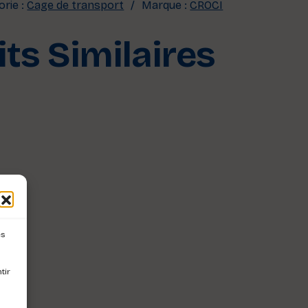
rie :
Cage de transport
Marque :
CROCI
ts Similaires
es
tir