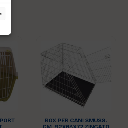
es
SPORT
BOX PER CANI SMUSS.
T
CM. 92X63X72 ZINCATO