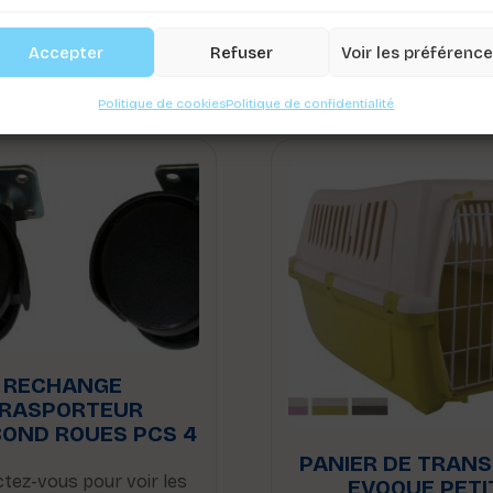
Accepter
Refuser
Voir les préférenc
Politique de cookies
Politique de confidentialité
RECHANGE
RASPORTEUR
OND ROUES PCS 4
PANIER DE TRAN
tez-vous pour voir les
EVOQUE PETI