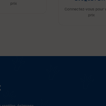
prix
Connectez-vous pour v
prix
t
reptiles, éclairage