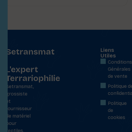
Setransmat
Liens
Utiles
:
Conditions
L'expert
Générales
Terrariophilie
de vente
Politique d
Setransmat,
confidentia
grossiste
et
Politique
fournisseur
de
de matériel
cookies
pour
reptiles,