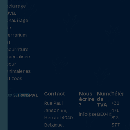
éclairage
UVB,
chauffage
de
terrarium
et
nourriture
spécialisée
pour
animaleries
et zoos.
Contact
Nous
Numéro
Téléph
écrire
de
Rue Paul
+32
?
TVA
Janson 88,
475
info@setransmat.com
BE0415027069
Herstal 4040 -
813
Belgique.
377