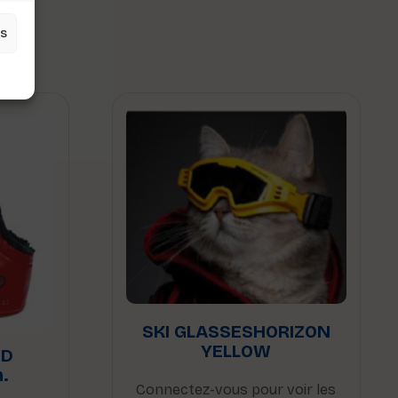
es
SKI GLASSESHORIZON
YELLOW
ED
.
Connectez-vous pour voir les