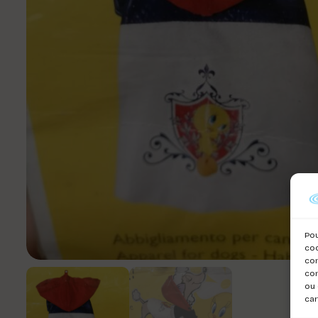
Pou
coo
con
com
ou 
car