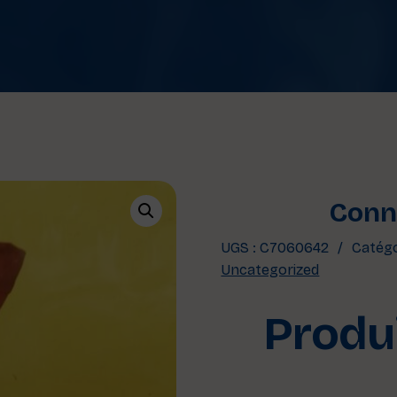
Conne
UGS :
C7060642
Catégo
Uncategorized
Produi