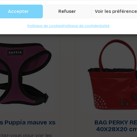
Accepter
Refuser
Voir les préférenc
Politique de cookies
Politique de confidentialité
s Puppia mauve xs
BAG PERKY R
40X28X20 cm
tez-vous pour voir les