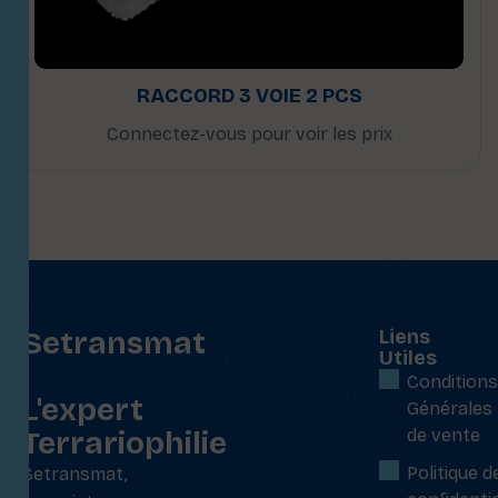
RACCORD 3 VOIE 2 PCS
Connectez-vous pour voir les prix
Setransmat
Liens
Utiles
:
Conditions
L'expert
Générales
Terrariophilie
de vente
Politique d
Setransmat,