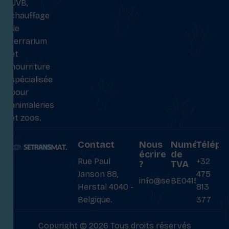
UVB,
chauffage
de
terrarium
et
nourriture
spécialisée
pour
animaleries
et zoos.
Contact
Nous
Numéro
Téléph
écrire
de
Rue Paul
+32
?
TVA
Janson 88,
475
info@setransmat.com
BE0415027069
Herstal 4040 -
813
Belgique.
377
Copyright © 2026 Tous droits réservés