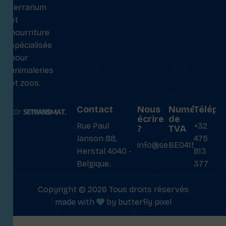
terrarium
et
nourriture
spécialisée
pour
animaleries
et zoos.
Contact
Nous
Numéro
Téléph
écrire
de
Rue Paul
+32
?
TVA
Janson 88,
475
info@setransmat.com
BE0415027069
Herstal 4040 -
813
Belgique.
377
Copyright © 2026 Tous droits réservés
made with
by
butterfly pixel