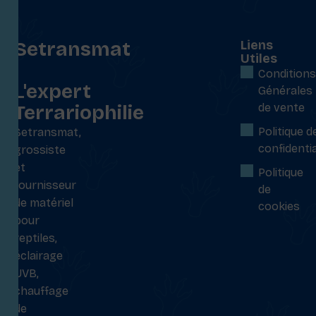
Setransmat
Liens
Utiles
:
Conditions
L'expert
Générales
Terrariophilie
de vente
Politique d
Setransmat,
confidentia
grossiste
et
Politique
fournisseur
de
de matériel
cookies
pour
reptiles,
éclairage
UVB,
chauffage
de