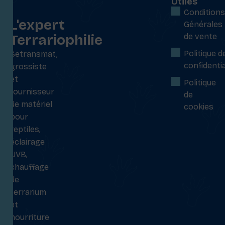
Utiles
:
Conditions
L'expert
Générales
Terrariophilie
de vente
Politique d
Setransmat,
confidentia
grossiste
et
Politique
fournisseur
de
de matériel
cookies
pour
reptiles,
éclairage
UVB,
chauffage
de
terrarium
et
nourriture