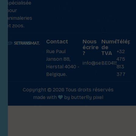
spécialisée
pour
animaleries
et zoos.
Contact
Nous
Numéro
Téléph
écrire
de
Rue Paul
+32
?
TVA
Janson 88,
475
info@setransmat.com
BE0415027069
Herstal 4040 -
813
Belgique.
377
Copyright © 2026 Tous droits réservés
made with
by
butterfly pixel