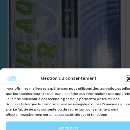
Gestion du consentement
Chauffage Resun 150w
Pour offrir les meilleures expériences, nous utilisons des technologies telle
que les cookies pour stocker et/ou accéder aux informations des appareils
Connectez-vous pour voir les prix
Le fait de consentir à ces technologies nous permettra de traiter des
données telles que le comportement de navigation ou les ID uniques sur ce
site. Le fait de ne pas consentir ou de retirer son consentement peut
affecter négativement certaines caractéristiques et fonctions.
Accepter