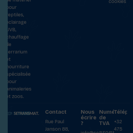
cookies
pour
reptiles,
éclairage
UVB,
chauffage
de
terrarium
et
nourriture
spécialisée
pour
animaleries
et zoos.
Contact
Nous
Numéro
Téléph
écrire
de
Rue Paul
+32
?
TVA
Janson 88,
475
info@setransmat.com
BE0415027069