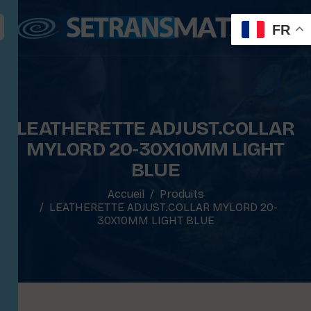
FR
LEATHERETTE ADJUST.COLLAR
MYLORD 20-30X10MM LIGHT
BLUE
Accueil
Produits
LEATHERETTE ADJUST.COLLAR MYLORD 20-
30X10MM LIGHT BLUE