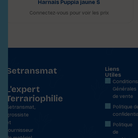
Harnais Puppia jaune S
Connectez-vous pour voir les prix
Setransmat
Liens
Utiles
:
Conditions
L'expert
Générales
Terrariophilie
de vente
Politique d
Setransmat,
confidentia
grossiste
et
Politique
fournisseur
de
de matériel