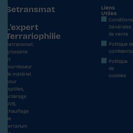
Setransmat
Liens
Utiles
:
Conditions
L'expert
Générales
Terrariophilie
de vente
Politique d
Setransmat,
confidentia
grossiste
et
Politique
fournisseur
de
de matériel
cookies
pour
reptiles,
éclairage
UVB,
chauffage
de
terrarium