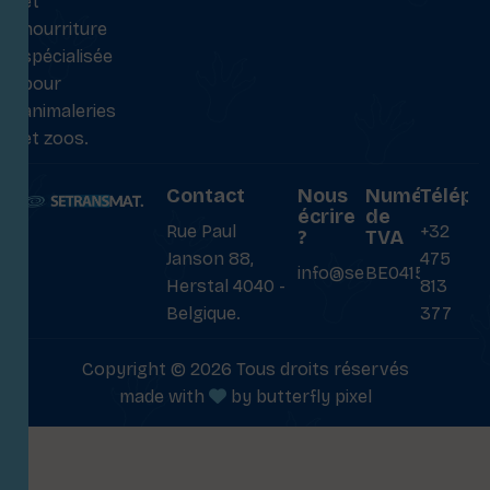
et
nourriture
spécialisée
pour
animaleries
et zoos.
Contact
Nous
Numéro
Téléph
écrire
de
Rue Paul
+32
?
TVA
Janson 88,
475
info@setransmat.com
BE0415027069
Herstal 4040 -
813
Belgique.
377
Copyright © 2026 Tous droits réservés
made with
by
butterfly pixel