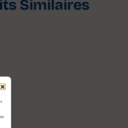
ts Similaires
es
tir