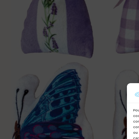
Pou
coo
con
com
ou 
car