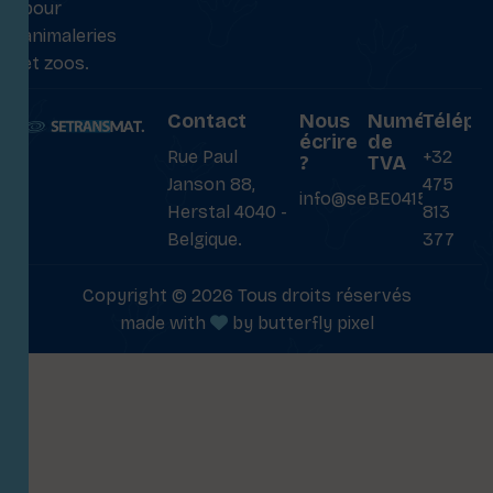
pour
animaleries
et zoos.
Contact
Nous
Numéro
Téléph
écrire
de
Rue Paul
+32
?
TVA
Janson 88,
475
info@setransmat.com
BE0415027069
Herstal 4040 -
813
Belgique.
377
Copyright © 2026 Tous droits réservés
made with
by
butterfly pixel