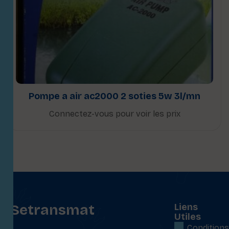
Pompe a air ac2000 2 soties 5w 3l/mn
Connectez-vous pour voir les prix
Setransmat
Liens
Utiles
:
Conditions