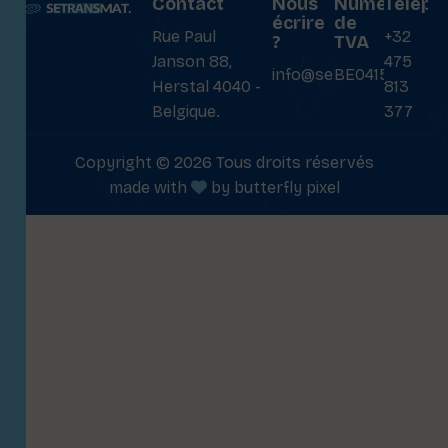
Contact
Nous
Numéro
Téléph
écrire
de
Rue Paul
+32
?
TVA
Janson 88,
475
info@setransmat.com
BE0415027069
Herstal 4040 -
813
Belgique.
377
Copyright © 2026 Tous droits réservés
made with
by
butterfly pixel