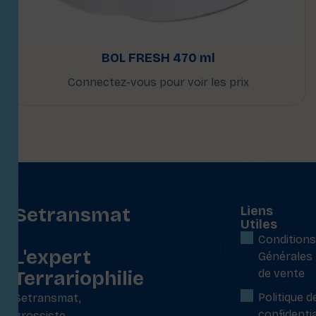
BOL FRESH 470 ml
Connectez-vous pour voir les prix
Setransmat
Liens
Utiles
:
Conditions
L'expert
Générales
Terrariophilie
de vente
Politique d
Setransmat,
confidentia
grossiste