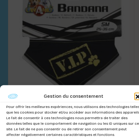
Gestion du consentement
Pour offrir les meilleures expériences, nous utilisons des technologies telle
MOUCHOIR VIP
que les cookies pour stocker et/ou accéder aux informations des appareils
Le fait de consentir à ces technologies nous permettra de traiter des
Connectez-vous pour voir les prix
données telles que le comportement de navigation ou les ID uniques sur ce
site. Le fait de ne pas consentir ou de retirer son consentement peut
affecter négativement certaines caractéristiques et fonctions.