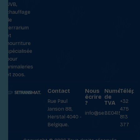
UVB,
chauffage
de
terrarium
et
nourriture
spécialisée
pour
animaleries
et zoos.
Contact
Nous
Numéro
Téléph
écrire
de
Rue Paul
+32
?
TVA
Janson 88,
475
info@setransmat.com
BE0415027069
Herstal 4040 -
813
Belgique.
377