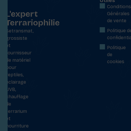
Utiles
:
Conditions
L'expert
Générales
Terrariophilie
de vente
Politique d
Setransmat,
confidentia
grossiste
et
Politique
fournisseur
de
de matériel
cookies
pour
reptiles,
éclairage
UVB,
chauffage
de
terrarium
et
nourriture