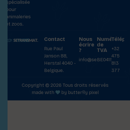
spécialisée
pour
animaleries
et zoos.
Contact
Nous
Numéro
Téléph
écrire
de
Rue Paul
+32
?
TVA
Janson 88,
475
info@setransmat.com
BE0415027069
Herstal 4040 -
813
Belgique.
377
Copyright © 2026 Tous droits réservés
made with
by
butterfly pixel