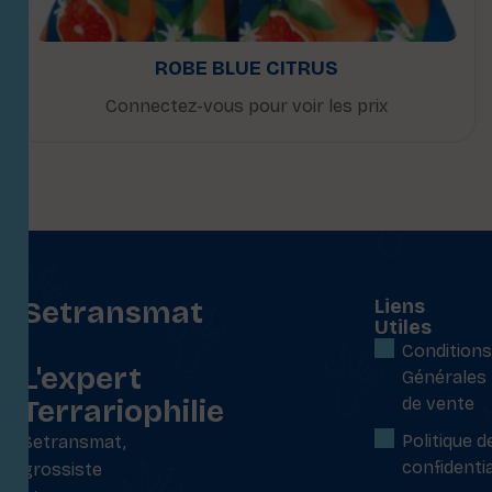
ROBE BLUE CITRUS
Connectez-vous pour voir les prix
Setransmat
Liens
Utiles
:
Conditions
L'expert
Générales
Terrariophilie
de vente
Politique d
Setransmat,
confidentia
grossiste