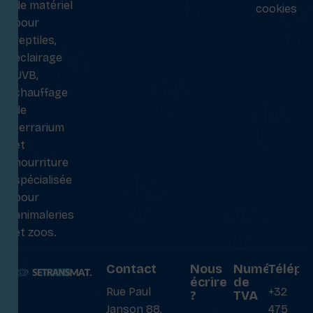
de matériel
cookies
pour
reptiles,
éclairage
UVB,
chauffage
de
terrarium
et
nourriture
spécialisée
pour
animaleries
et zoos.
Contact
Nous
Numéro
Téléph
écrire
de
Rue Paul
+32
?
TVA
Janson 88,
475