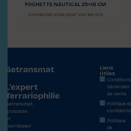
POCHETTE NAUTICAL 25×18 CM
Connectez-vous pour voir les prix
Setransmat
Liens
Utiles
:
Conditions
L'expert
Générales
Terrariophilie
de vente
Politique d
Setransmat,
confidentia
grossiste
et
Politique
fournisseur
de