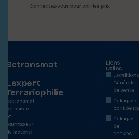
Connectez-vous pour voir les prix
Setransmat
Liens
Utiles
:
Conditions
L'expert
Générales
Terrariophilie
de vente
Politique d
Setransmat,
confidentia
grossiste
et
Politique
fournisseur
de
de matériel
cookies