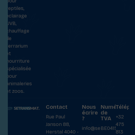
pour
reptiles,
éclairage
UVB,
chauffage
de
terrarium
et
nourriture
spécialisée
pour
animaleries
et zoos.
Contact
Nous
Numéro
Téléph
écrire
de
Rue Paul
+32
?
TVA
Janson 88,
475
info@setransmat.com
BE0415027069
Herstal 4040 -
813