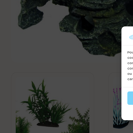
Pou
coo
con
com
ou 
car