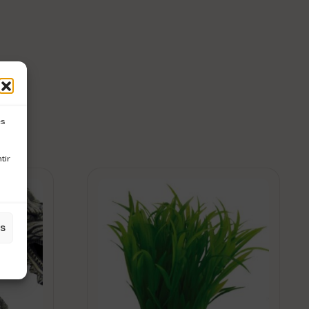
es
tir
es