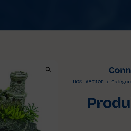
Conne
UGS :
A8011741
Catégori
Produi