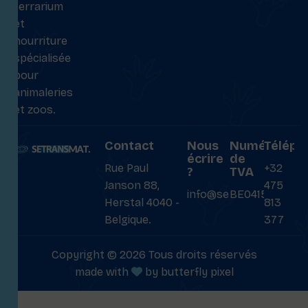
terrarium
et
nourriture
spécialisée
pour
animaleries
et zoos.
Contact
Nous
Numéro
Téléph
écrire
de
Rue Paul
+32
?
TVA
Janson 88,
475
info@setransmat.com
BE0415027069
Herstal 4040 -
813
Belgique.
377
Copyright © 2026 Tous droits réservés
made with
by
butterfly pixel