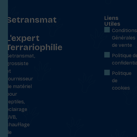
Setransmat
Liens
Utiles
:
Conditions
L'expert
Générales
Terrariophilie
de vente
Politique d
Setransmat,
confidentia
grossiste
et
Politique
fournisseur
de
de matériel
cookies
pour
reptiles,
éclairage
UVB,
chauffage
de