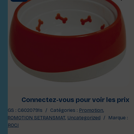
Connectez-vous pour voir les prix
UGS :
C6020791s
Catégories :
Promotion
,
PROMOTION SETRANSMAT
,
Uncategorized
Marque :
CROCI