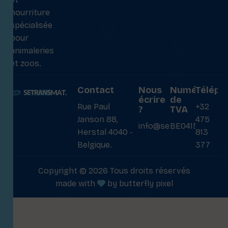
nourriture
spécialisée
pour
animaleries
et zoos.
Contact
Nous
Numéro
Téléph
écrire
de
Rue Paul
+32
?
TVA
Janson 88,
475
info@setransmat.com
BE0415027069
Herstal 4040 -
813
Belgique.
377
Copyright © 2026 Tous droits réservés
made with
by
butterfly pixel