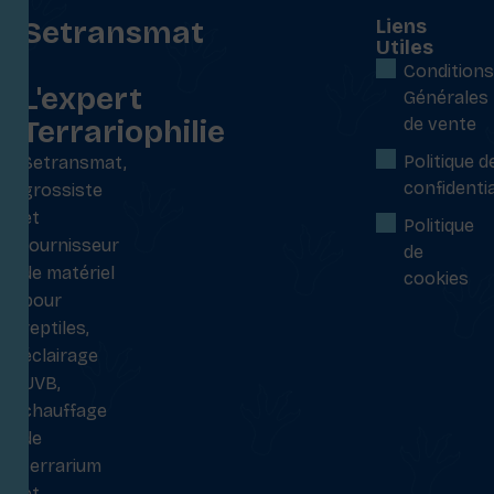
Setransmat
Liens
Utiles
:
Conditions
L'expert
Générales
Terrariophilie
de vente
Politique d
Setransmat,
confidentia
grossiste
et
Politique
fournisseur
de
de matériel
cookies
pour
reptiles,
éclairage
UVB,
chauffage
de
terrarium
et