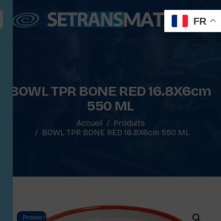
FR
BOWL TPR BONE RED 16.8X6cm
550 ML
Accueil
Produits
BOWL TPR BONE RED 16.8X6cm 550 ML
Promo !