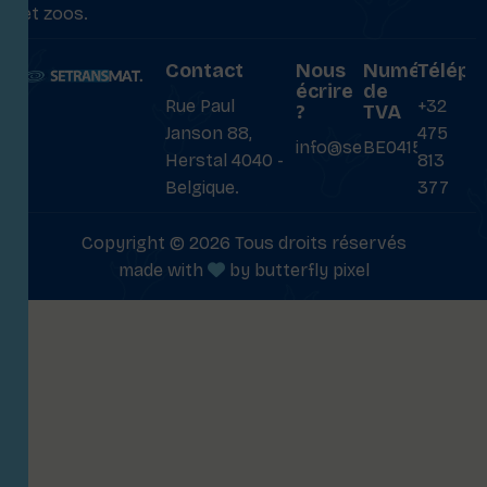
et zoos.
Contact
Nous
Numéro
Téléph
écrire
de
Rue Paul
+32
?
TVA
Janson 88,
475
info@setransmat.com
BE0415027069
Herstal 4040 -
813
Belgique.
377
Copyright © 2026 Tous droits réservés
made with
by
butterfly pixel