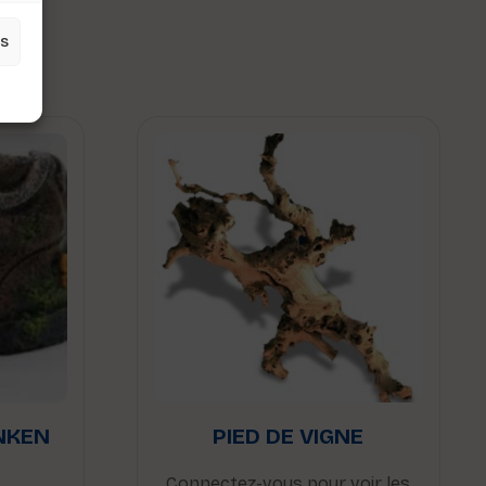
s
es
NKEN
PIED DE VIGNE
Connectez-vous pour voir les