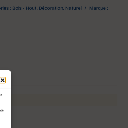
ries :
Bois - Hout
,
Décoration
,
Naturel
Marque :
es
tir