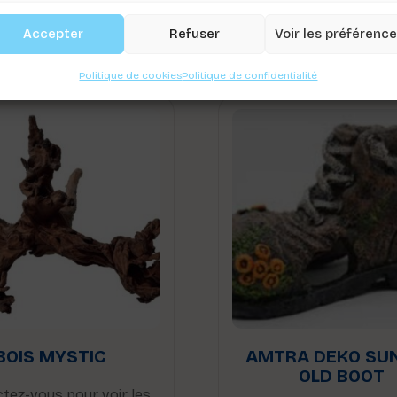
Produits Similaire
Accepter
Refuser
Voir les préférenc
Politique de cookies
Politique de confidentialité
BOIS MYSTIC
AMTRA DEKO SU
OLD BOOT
tez-vous pour voir les