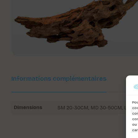
Informations complémentaires
Pou
Dimensions
SM 20-30CM
,
MD 30-50CM
,
LG 5
coo
con
com
ou 
car