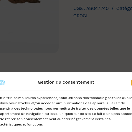
UGS :
A8047740
Catégo
CROCI
Gestion du consentement
r offrir les meilleures expériences, nous utilisons des technologies telles que l
0-70CM
kies pour stocker et/ou accéder aux informations des appareils. Le fait de
sentir à ces technologies nous permettra de traiter des données telles que le
portement de navigation ou les ID uniques sur ce site. Le fait de ne pas consen
de retirer son consentement peut affecter négativement certaines
actéristiques et fonctions.