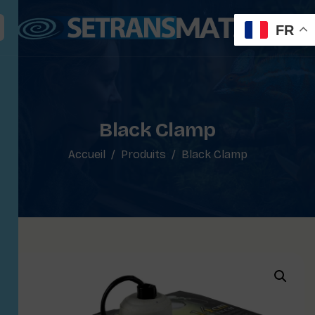
FR
Black Clamp
Accueil
Produits
Black Clamp