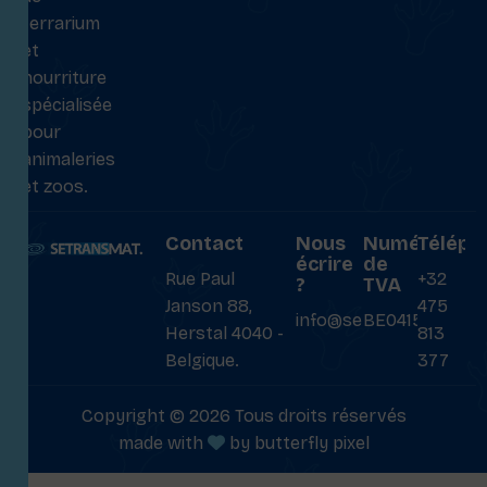
terrarium
et
nourriture
spécialisée
pour
animaleries
et zoos.
Contact
Nous
Numéro
Téléph
écrire
de
Rue Paul
+32
?
TVA
Janson 88,
475
info@setransmat.com
BE0415027069
Herstal 4040 -
813
Belgique.
377
Copyright © 2026 Tous droits réservés
made with
by
butterfly pixel