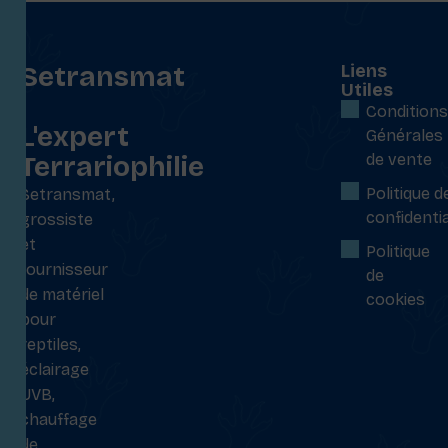
Setransmat
Liens
Utiles
:
Conditions
L'expert
Générales
Terrariophilie
de vente
Politique d
Setransmat,
confidentia
grossiste
et
Politique
fournisseur
de
de matériel
cookies
pour
reptiles,
éclairage
UVB,
chauffage
de