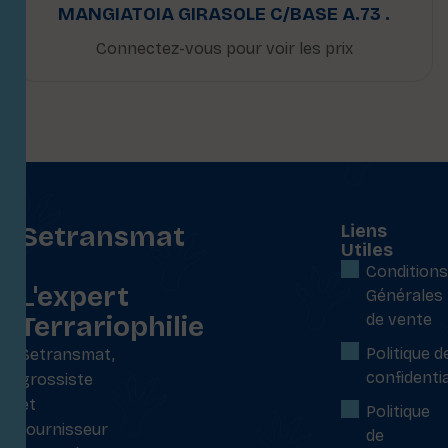
MANGIATOIA GIRASOLE C/BASE A.73 .
Connectez-vous pour voir les prix
Setransmat
Liens
Utiles
:
Conditions
L'expert
Générales
Terrariophilie
de vente
Politique d
Setransmat,
confidentia
grossiste
et
Politique
fournisseur
de