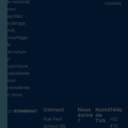
de matériel
cookies
pour
reptiles,
éclairage
UVB,
chauffage
de
terrarium
et
nourriture
spécialisée
pour
animaleries
et zoos.
Contact
Nous
Numéro
Téléph
écrire
de
Rue Paul
+32
?
TVA
Janson 88,
475