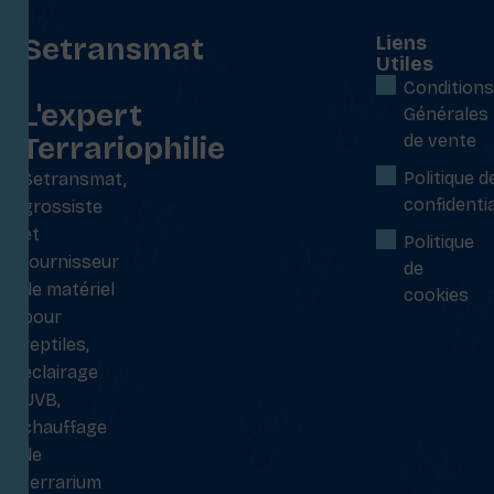
Setransmat
Liens
Utiles
:
Conditions
L'expert
Générales
Terrariophilie
de vente
Politique d
Setransmat,
confidentia
grossiste
et
Politique
fournisseur
de
de matériel
cookies
pour
reptiles,
éclairage
UVB,
chauffage
de
terrarium