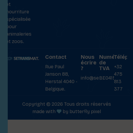
et
nourriture
spécialisée
pour
animaleries
et zoos.
Contact
Nous
Numéro
Téléph
écrire
de
Rue Paul
+32
?
TVA
Janson 88,
475
info@setransmat.com
BE0415027069
Herstal 4040 -
813
Belgique.
377
Copyright © 2026 Tous droits réservés
made with
by
butterfly pixel