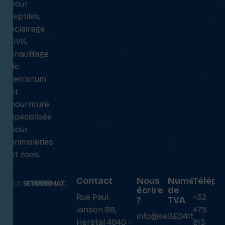
pour
reptiles,
éclairage
UVB,
chauffage
de
terrarium
et
nourriture
spécialisée
pour
animaleries
et zoos.
Contact
Nous
Numéro
Téléph
écrire
de
Rue Paul
+32
?
TVA
Janson 88,
475
info@setransmat.com
BE0415027069
Herstal 4040 -
813