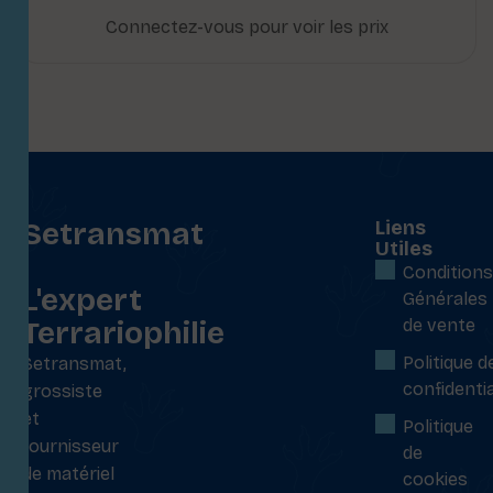
Connectez-vous pour voir les prix
Setransmat
Liens
Utiles
:
Conditions
L'expert
Générales
Terrariophilie
de vente
Politique d
Setransmat,
confidentia
grossiste
et
Politique
fournisseur
de
de matériel
cookies