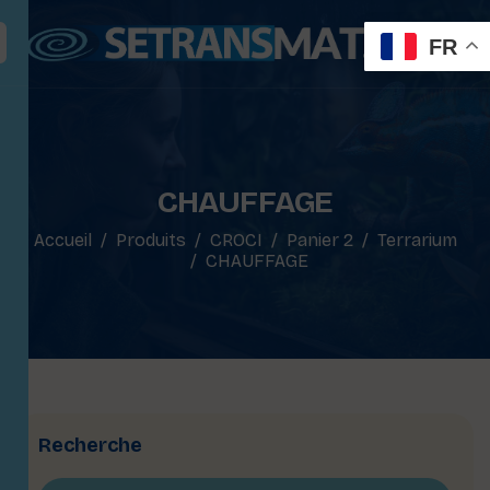
FR
CHAUFFAGE
Accueil
Produits
CROCI
Panier 2
Terrarium
CHAUFFAGE
Recherche