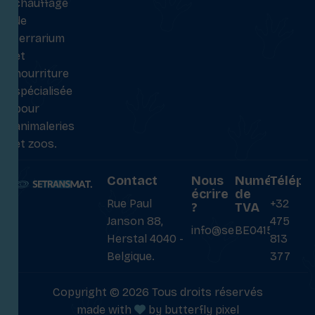
chauffage
de
terrarium
et
nourriture
spécialisée
pour
animaleries
et zoos.
Contact
Nous
Numéro
Téléph
écrire
de
Rue Paul
+32
?
TVA
Janson 88,
475
info@setransmat.com
BE0415027069
Herstal 4040 -
813
Belgique.
377
Copyright © 2026 Tous droits réservés
made with
by
butterfly pixel