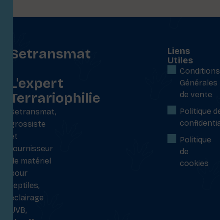
Setransmat
Liens
Utiles
:
Conditions
L'expert
Générales
Terrariophilie
de vente
Politique d
Setransmat,
confidentia
grossiste
et
Politique
fournisseur
de
de matériel
cookies
pour
reptiles,
éclairage
UVB,