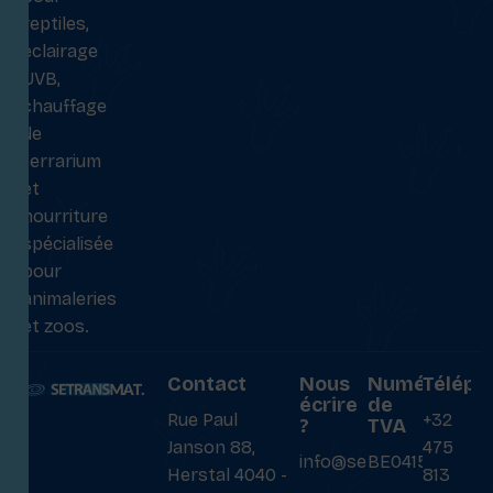
reptiles,
éclairage
UVB,
chauffage
de
terrarium
et
nourriture
spécialisée
pour
animaleries
et zoos.
Contact
Nous
Numéro
Téléph
écrire
de
Rue Paul
+32
?
TVA
Janson 88,
475
info@setransmat.com
BE0415027069
Herstal 4040 -
813