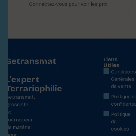
Connectez-vous pour voir les prix
Setransmat
Liens
Utiles
:
Conditions
L'expert
Générales
Terrariophilie
de vente
Politique d
Setransmat,
confidentia
grossiste
et
Politique
fournisseur
de
de matériel
cookies
pour