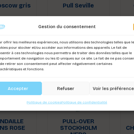
oscow gris
Pull Seville
ez-vous pour
Connectez-vous pour
Co
r les prix
voir les prix
Gestion du consentement
r offrir les meilleures expériences, nous utilisons des technologies telles que l
kies pour stocker et/ou accéder aux informations des appareils. Le fait de
sentir à ces technologies nous permettra de traiter des données telles que le
portement de navigation ou les ID uniques sur ce site. Le fait de ne pas consen
de retirer son consentement peut affecter négativement certaines
actéristiques et fonctions.
Accepter
Refuser
Voir les préférenc
Politique de cookies
Politique de confidentialité
NDAILLE
PULL-OVER
INS ROSE
STOCKHOLM
CH