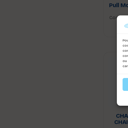
Pull M
Connect
voi
Pou
coo
con
com
ou 
car
CHA
CHA