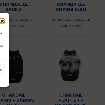
CHANDAILLE
CHANDAILLE
BRUNO
CHAINS BLEU
nnectez-vous pour
Connectez-vous pour
voir les prix
voir les prix
es
tir
es
CHANDAIL
CHANDAIL
AINS – SAISON
FEATHER –