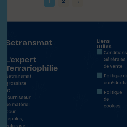
1
2
→
Setransmat
Liens
Utiles
:
Conditions
L'expert
Générales
Terrariophilie
de vente
Politique d
Setransmat,
confidentia
grossiste
et
Politique
fournisseur
de
de matériel
cookies
pour
reptiles,
éclairage