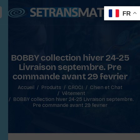
FR
BOBBY collection hiver 24-25
Livraison septembre. Pre
commande avant 29 fevrier
Accueil
Produits
CROCI
Chien et Chat
Vêtement
BOBBY collection hiver 24-25 Livraison septembre.
Pre commande avant 29 fevrier