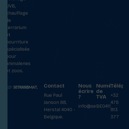
UVB,
chauffage
de
terrarium
et
nourriture
spécialisée
pour
animaleries
et zoos.
Contact
Nous
Numéro
Téléph
écrire
de
Rue Paul
+32
?
TVA
Janson 88,
475
info@setransmat.com
BE0415027069
Herstal 4040 -
813
Belgique.
377