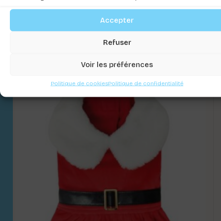
Accepter
T-SHIRT XMAS NAUGHTY SANTA – SAISON
24-25
Refuser
Connectez-vous pour voir les prix
Voir les préférences
Politique de cookies
Politique de confidentialité