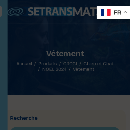
FR
Vétement
Accueil
Produits
CROCI
Chien et Chat
NOEL 2024
Vétement
Recherche