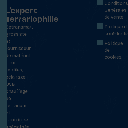
:
Conditions
L'expert
Générales
Terrariophilie
de vente
Politique d
Setransmat,
confidentia
grossiste
et
Politique
fournisseur
de
de matériel
cookies
pour
reptiles,
éclairage
UVB,
chauffage
de
terrarium
et
nourriture
spécialisée