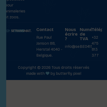
pour
animaleries
et zoos.
Contact
Nous
Numéro
Téléph
écrire
de
Rue Paul
+32
?
TVA
Janson 88,
475
info@setransmat.com
BE0415027069
Herstal 4040 -
813
Belgique.
377
Copyright © 2026 Tous droits réservés
made with
by
butterfly pixel