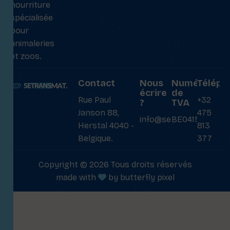
nourriture
spécialisée
pour
animaleries
et zoos.
Contact
Nous
Numéro
Téléph
écrire
de
Rue Paul
+32
?
TVA
Janson 88,
475
info@setransmat.com
BE0415027069
Herstal 4040 -
813
Belgique.
377
Copyright © 2026 Tous droits réservés
made with
by
butterfly pixel