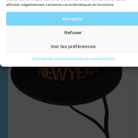
affecter négativement certaines caractéristiques et fonctions.
Connectez-vous pour voir les prix
Accepter
Refuser
Voir les préférences
Politique de cookies
Politique de confidentialité