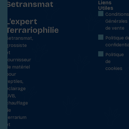
Setransmat
Liens
Utiles
:
Conditions
L'expert
Générales
Terrariophilie
de vente
Politique d
Setransmat,
confidentia
grossiste
et
Politique
fournisseur
de
de matériel
cookies
pour
reptiles,
éclairage
UVB,
chauffage
de
terrarium
et