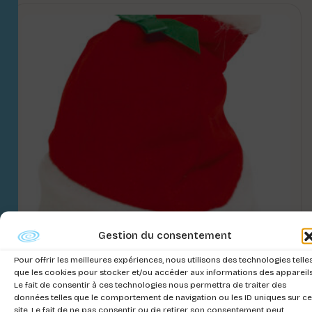
Gestion du consentement
Pour offrir les meilleures expériences, nous utilisons des technologies telle
que les cookies pour stocker et/ou accéder aux informations des appareils
Le fait de consentir à ces technologies nous permettra de traiter des
données telles que le comportement de navigation ou les ID uniques sur ce
NOEL CHAPEAU SMALL – SAISON 24-25
site. Le fait de ne pas consentir ou de retirer son consentement peut