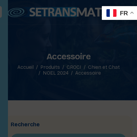
FR
Accessoire
Accueil
Produits
CROCI
Chien et Chat
NOEL 2024
Accessoire
Recherche