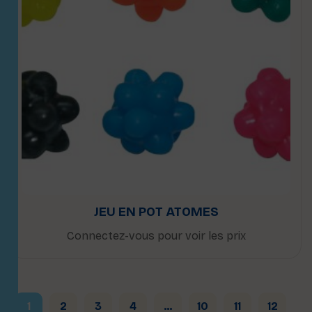
JEU EN POT ATOMES
Connectez-vous pour voir les prix
1
2
3
4
…
10
11
12