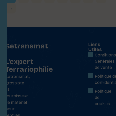
→
Setransmat
Liens
Utiles
:
Conditions
L'expert
Générales
Terrariophilie
de vente
Politique d
Setransmat,
confidentia
grossiste
et
Politique
fournisseur
de
de matériel
cookies
pour
reptiles,