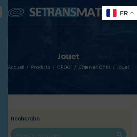
FR
Jouet
Accueil
Produits
CROCI
Chien et Chat
Jouet
Recherche