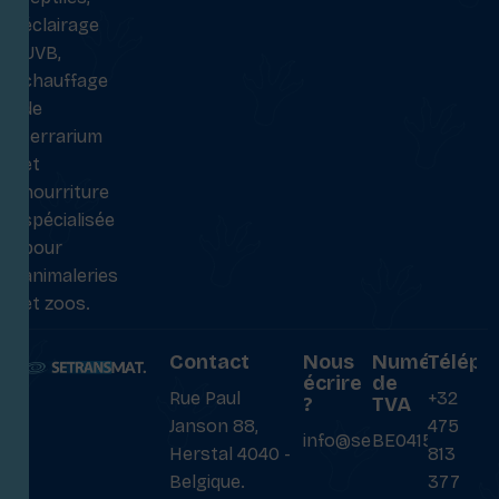
éclairage
UVB,
chauffage
de
terrarium
et
nourriture
spécialisée
pour
animaleries
et zoos.
Contact
Nous
Numéro
Téléph
écrire
de
Rue Paul
+32
?
TVA
Janson 88,
475
info@setransmat.com
BE0415027069
Herstal 4040 -
813
Belgique.
377