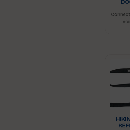
DO
Connect
voi
HIKI
REF