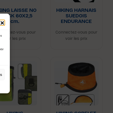
KING LAISSE NO
HIKING HARNAIS
SHOCK 60X2,5
SUEDOIS
cm.
ENDURANCE
nnectez-vous pour
Connectez-vous pour
es
voir les prix
voir les prix
tir
es