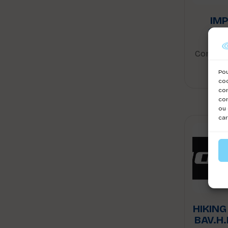
IMP
SN
Connect
voi
Pou
coo
con
com
ou 
car
HIKING
BAV.H