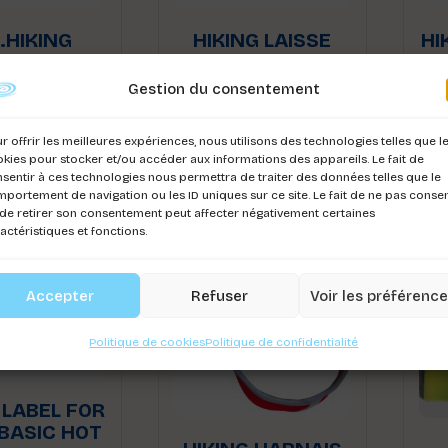
.HIKING
HIKING LAISSE
HI
OWCOAT
ENDURANCE
Gestion du consentement
ez-vous pour
Connectez-vous pour
Co
r les prix
voir les prix
r offrir les meilleures expériences, nous utilisons des technologies telles que l
kies pour stocker et/ou accéder aux informations des appareils. Le fait de
sentir à ces technologies nous permettra de traiter des données telles que le
portement de navigation ou les ID uniques sur ce site. Le fait de ne pas consen
de retirer son consentement peut affecter négativement certaines
actéristiques et fonctions.
Accepter
Refuser
Voir les préférenc
Politique de cookies
Politique de confidentialité
 LABEL FOR
.BASIC HOT